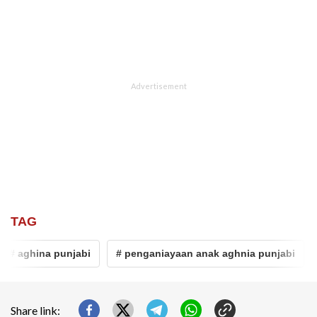
TAG
# aghina punjabi
# penganiayaan anak aghnia punjabi
#
Share link: