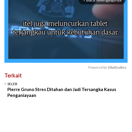
Baca selengkapnya
arrow_forward_ios
Powered by 
GliaStudios
Terkait
Mute
SELEB
Pierre Gruno Stres Ditahan dan Jadi Tersangka Kasus
Penganiayaan